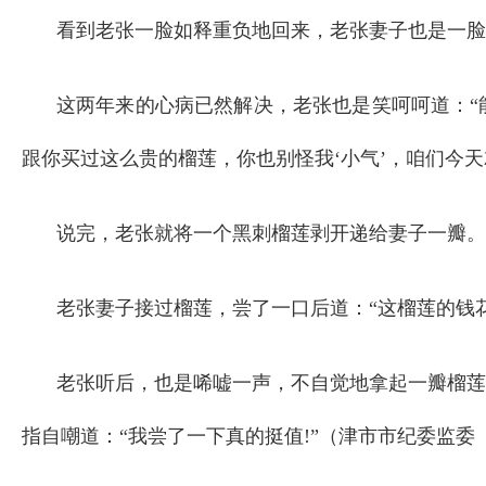
看到老张一脸如释重负地回来，老张妻子也是一脸茫
这两年来的心病已然解决，老张也是笑呵呵道：“
跟你买过这么贵的榴莲，你也别怪我‘小气’，咱们今天
说完，老张就将一个黑刺榴莲剥开递给妻子一瓣。
老张妻子接过榴莲，尝了一口后道：“这榴莲的钱花
老张听后，也是唏嘘一声，不自觉地拿起一瓣榴莲
指自嘲道：“我尝了一下真的挺值!”（津市市纪委监委