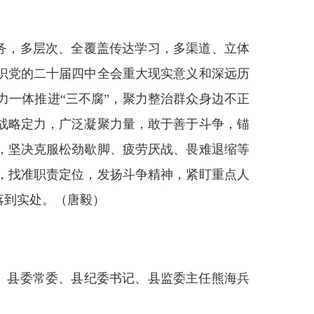
务，多层次、全覆盖传达学习，多渠道、立体
识党的二十届四中全会重大现实意义和深远历
一体推进“三不腐”，聚力整治群众身边不正
战略定力，广泛凝聚力量，敢于善于斗争，锚
，坚决克服松劲歇脚、疲劳厌战、畏难退缩等
，找准职责定位，发扬斗争精神，紧盯重点人
落到实处。（唐毅）
。县委常委、县纪委书记、县监委主任熊海兵